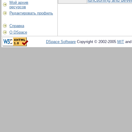
functioning and devel
Мой архив
ресурсов
Редактировать профиль
Справка
О DSpace
DSpace Software
Copyright © 2002-2005
MIT
an