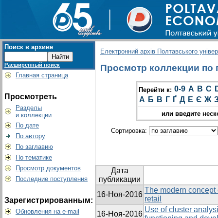
Поиск в архиве
Електронний архів Полтавського універс
Расширенный поиск
Просмотр коллекции по гр
Главная страница
0-9
A
B
C
Перейти к:
Просмотреть
А
Б
В
Г
Ґ
Д
Е
Є
Ж
Разделы
или введите неск
и коллекции
По дате
Сортировка:
По автору
По заглавию
По тематике
Просмотр документов
Дата
Последние поступления
публикации
The modern concept 
16-Ноя-2016
retail
Зарегистрированным:
Use of cluster analysi
Обновления на e-mail
16-Ноя-2016