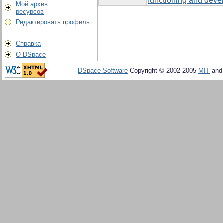
functioning and devel
Мой архив
ресурсов
Редактировать профиль
Справка
О DSpace
DSpace Software
Copyright © 2002-2005
MIT
an