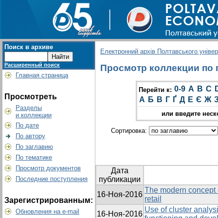
Поиск в архиве
Електронний архів Полтавського універс
Расширенный поиск
Просмотр коллекции по гр
Главная страница
0-9
A
B
C
Перейти к:
Просмотреть
А
Б
В
Г
Ґ
Д
Е
Є
Ж
Разделы
или введите неск
и коллекции
По дате
Сортировка:
По автору
По заглавию
По тематике
Просмотр документов
Дата
Последние поступления
публикации
The modern concept 
16-Ноя-2016
retail
Зарегистрированным:
Use of cluster analysi
Обновления на e-mail
16-Ноя-2016