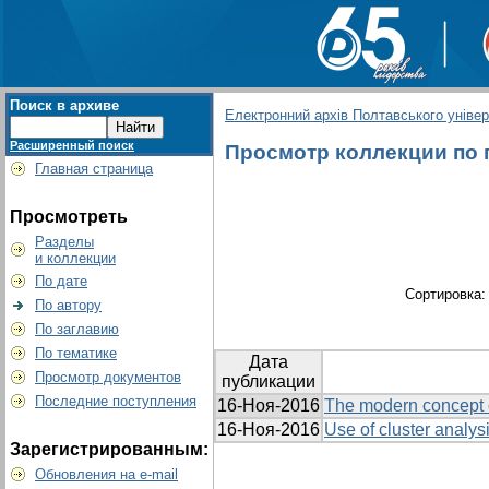
Поиск в архиве
Електронний архів Полтавського універс
Расширенный поиск
Просмотр коллекции по гр
Главная страница
Просмотреть
Разделы
и коллекции
По дате
Сортировка
По автору
По заглавию
По тематике
Дата
Просмотр документов
публикации
Последние поступления
16-Ноя-2016
The modern concept o
16-Ноя-2016
Use of cluster analys
Зарегистрированным:
Обновления на e-mail