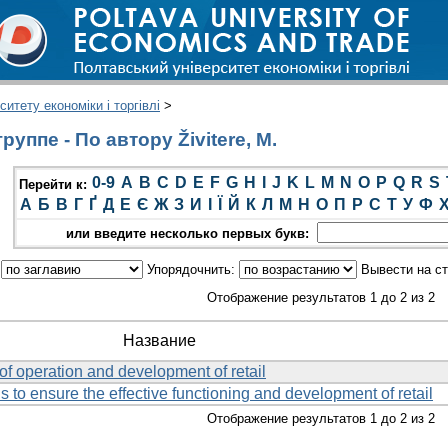
итету економіки і торгівлі
>
уппе - По автору Živitere, M.
0-9
A
B
C
D
E
F
G
H
I
J
K
L
M
N
O
P
Q
R
S
Перейти к:
А
Б
В
Г
Ґ
Д
Е
Є
Ж
З
И
І
Ї
Й
К
Л
М
Н
О
П
Р
С
Т
У
Ф
или введите несколько первых букв:
:
Упорядочнить:
Вывести на с
Отображение результатов 1 до 2 из 2
Название
f operation and development of retail
is to ensure the effective functioning and development of retail
Отображение результатов 1 до 2 из 2