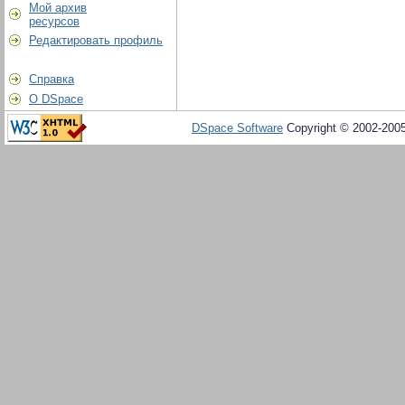
Мой архив
ресурсов
Редактировать профиль
Справка
О DSpace
DSpace Software
Copyright © 2002-200