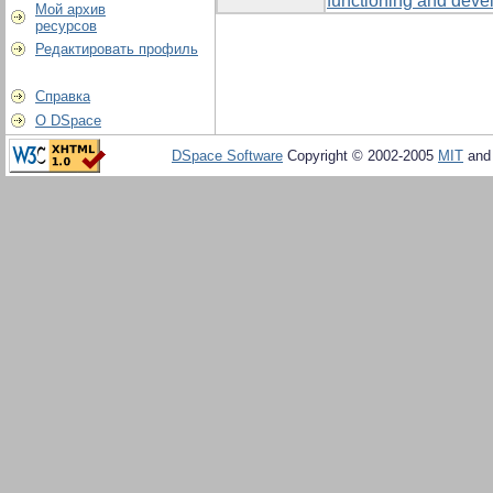
functioning and devel
Мой архив
ресурсов
Редактировать профиль
Справка
О DSpace
DSpace Software
Copyright © 2002-2005
MIT
an