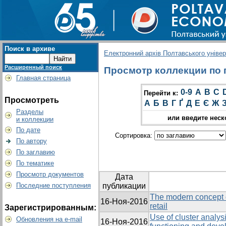
Поиск в архиве
Електронний архів Полтавського універс
Расширенный поиск
Просмотр коллекции по гр
Главная страница
0-9
A
B
C
Перейти к:
Просмотреть
А
Б
В
Г
Ґ
Д
Е
Є
Ж
Разделы
или введите неск
и коллекции
По дате
Сортировка:
По автору
По заглавию
По тематике
Просмотр документов
Дата
Последние поступления
публикации
The modern concept 
16-Ноя-2016
retail
Зарегистрированным:
Use of cluster analysi
Обновления на e-mail
16-Ноя-2016