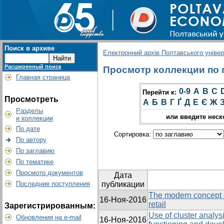
Поиск в архиве
Електронний архів Полтавського універс
Расширенный поиск
Просмотр коллекции по гр
Главная страница
0-9
A
B
C
Перейти к:
Просмотреть
А
Б
В
Г
Ґ
Д
Е
Є
Ж
Разделы
или введите неск
и коллекции
По дате
Сортировка:
По автору
По заглавию
По тематике
Просмотр документов
Дата
Последние поступления
публикации
The modern concept 
16-Ноя-2016
retail
Зарегистрированным:
Use of cluster analysi
Обновления на e-mail
16-Ноя-2016