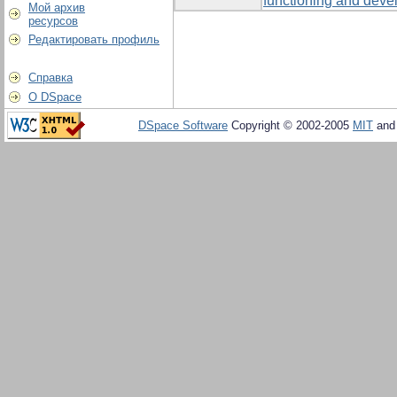
functioning and devel
Мой архив
ресурсов
Редактировать профиль
Справка
О DSpace
DSpace Software
Copyright © 2002-2005
MIT
an