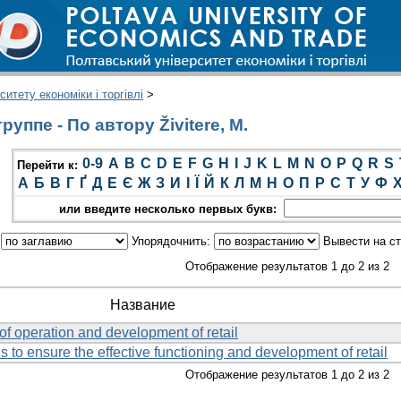
итету економіки і торгівлі
>
уппе - По автору Živitere, M.
0-9
A
B
C
D
E
F
G
H
I
J
K
L
M
N
O
P
Q
R
S
Перейти к:
А
Б
В
Г
Ґ
Д
Е
Є
Ж
З
И
І
Ї
Й
К
Л
М
Н
О
П
Р
С
Т
У
Ф
или введите несколько первых букв:
:
Упорядочнить:
Вывести на с
Отображение результатов 1 до 2 из 2
Название
f operation and development of retail
is to ensure the effective functioning and development of retail
Отображение результатов 1 до 2 из 2