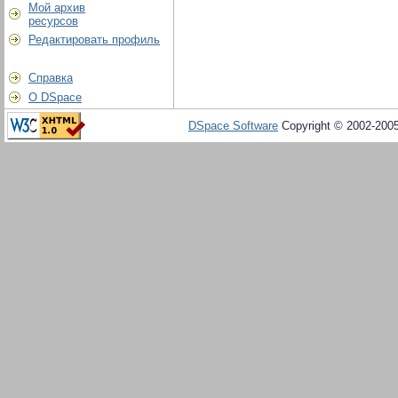
Мой архив
ресурсов
Редактировать профиль
Справка
О DSpace
DSpace Software
Copyright © 2002-200