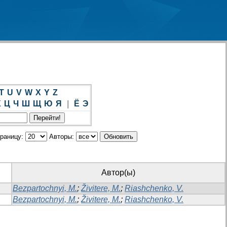
T
U
V
W
X
Y
Z
Х
Ц
Ч
Ш
Щ
Ю
Я
|
Ё
Э
траницу:
Авторы:
Автор(ы)
Bezpartochnyi, M.
;
Živitere, M.
;
Riashchenko, V.
Bezpartochnyi, M.
;
Živitere, M.
;
Riashchenko, V.