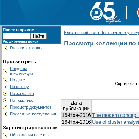
Поиск в архиве
Електронний архів Полтавського універс
Расширенный поиск
Просмотр коллекции по гр
Главная страница
Просмотреть
Разделы
и коллекции
По дате
Сортировка
По автору
По заглавию
По тематике
Дата
Просмотр документов
публикации
Последние поступления
16-Ноя-2016
The modern concept o
16-Ноя-2016
Use of cluster analys
Зарегистрированным:
Обновления на e-mail