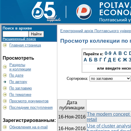
Поиск в архиве
Електронний архів Полтавського універс
Расширенный поиск
Просмотр коллекции по гр
Главная страница
0-9
A
B
C
Перейти к:
Просмотреть
А
Б
В
Г
Ґ
Д
Е
Є
Ж
Разделы
или введите неск
и коллекции
По дате
Сортировка:
По автору
По заглавию
По тематике
Просмотр документов
Дата
Последние поступления
публикации
The modern concept 
16-Ноя-2016
retail
Зарегистрированным:
Use of cluster analysi
Обновления на e-mail
16-Ноя-2016