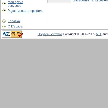
functioning and devel
Мой архив
ресурсов
Редактировать профиль
Справка
О DSpace
DSpace Software
Copyright © 2002-2005
MIT
an