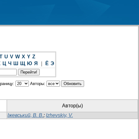
T
U
V
W
X
Y
Z
Х
Ц
Ч
Ш
Щ
Ю
Я
|
Ё
Э
траницу:
Авторы:
Автор(ы)
Іжевський, В. В.
;
Izhevskiy, V.