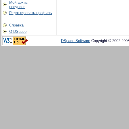
Мой архив
ресурсов
Редактировать профиль
Справка
О DSpace
DSpace Software
Copyright © 2002-200