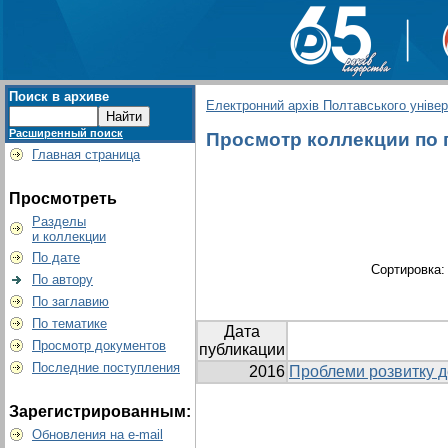
Поиск в архиве
Електронний архів Полтавського універс
Расширенный поиск
Просмотр коллекции по гр
Главная страница
Просмотреть
Разделы
и коллекции
По дате
Сортировка
По автору
По заглавию
По тематике
Дата
Просмотр документов
публикации
Последние поступления
2016
Проблеми розвитку д
Зарегистрированным:
Обновления на e-mail