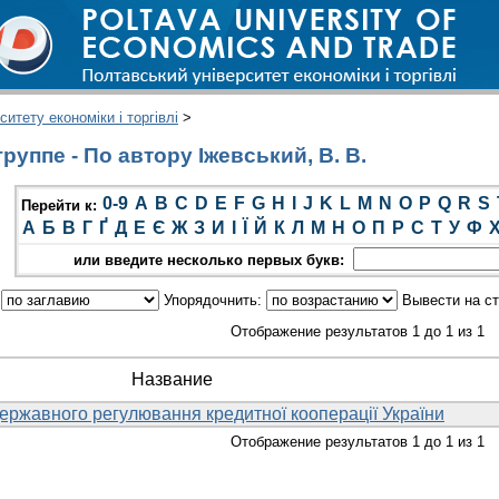
итету економіки і торгівлі
>
уппе - По автору Іжевський, В. В.
0-9
A
B
C
D
E
F
G
H
I
J
K
L
M
N
O
P
Q
R
S
Перейти к:
А
Б
В
Г
Ґ
Д
Е
Є
Ж
З
И
І
Ї
Й
К
Л
М
Н
О
П
Р
С
Т
У
Ф
или введите несколько первых букв:
:
Упорядочнить:
Вывести на с
Отображение результатов 1 до 1 из 1
Название
ержавного регулювання кредитної кооперації України
Отображение результатов 1 до 1 из 1