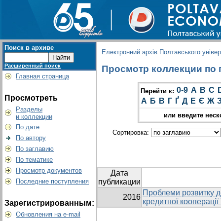
Поиск в архиве
Електронний архів Полтавського універс
Расширенный поиск
Просмотр коллекции по гр
Главная страница
0-9
A
B
C
Перейти к:
Просмотреть
А
Б
В
Г
Ґ
Д
Е
Є
Ж
Разделы
или введите неск
и коллекции
По дате
Сортировка:
По автору
По заглавию
По тематике
Просмотр документов
Дата
Последние поступления
публикации
Проблеми розвитку 
2016
кредитної кооперації
Зарегистрированным:
Обновления на e-mail