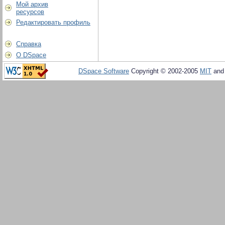
Мой архив
ресурсов
Редактировать профиль
Справка
О DSpace
DSpace Software
Copyright © 2002-2005
MIT
an