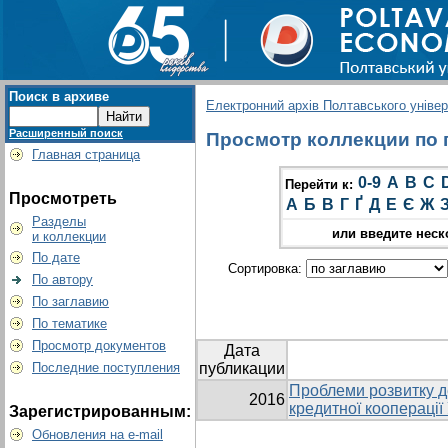
Поиск в архиве
Електронний архів Полтавського універс
Расширенный поиск
Просмотр коллекции по гр
Главная страница
0-9
A
B
C
Перейти к:
Просмотреть
А
Б
В
Г
Ґ
Д
Е
Є
Ж
Разделы
или введите неск
и коллекции
По дате
Сортировка:
По автору
По заглавию
По тематике
Просмотр документов
Дата
Последние поступления
публикации
Проблеми розвитку 
2016
кредитної кооперації
Зарегистрированным:
Обновления на e-mail