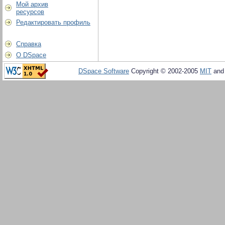
Мой архив
ресурсов
Редактировать профиль
Справка
О DSpace
DSpace Software
Copyright © 2002-2005
MIT
an