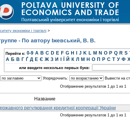
итету економіки і торгівлі
>
уппе - По автору Іжевський, В. В.
0-9
A
B
C
D
E
F
G
H
I
J
K
L
M
N
O
P
Q
R
S
Перейти к:
А
Б
В
Г
Ґ
Д
Е
Є
Ж
З
И
І
Ї
Й
К
Л
М
Н
О
П
Р
С
Т
У
Ф
или введите несколько первых букв:
:
Упорядочнить:
Вывести на с
Отображение результатов 1 до 1 из 1
Название
ержавного регулювання кредитної кооперації України
Отображение результатов 1 до 1 из 1