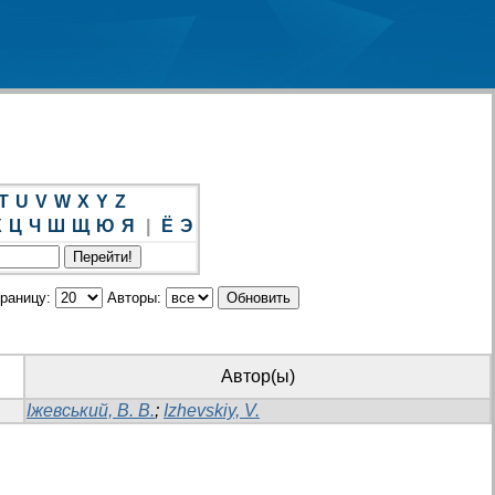
T
U
V
W
X
Y
Z
Х
Ц
Ч
Ш
Щ
Ю
Я
|
Ё
Э
траницу:
Авторы:
Автор(ы)
Іжевський, В. В.
;
Izhevskiy, V.