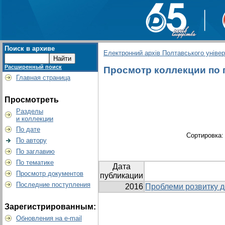
Поиск в архиве
Електронний архів Полтавського універс
Расширенный поиск
Просмотр коллекции по гр
Главная страница
Просмотреть
Разделы
и коллекции
По дате
Сортировка
По автору
По заглавию
По тематике
Дата
Просмотр документов
публикации
Последние поступления
2016
Проблеми розвитку д
Зарегистрированным:
Обновления на e-mail