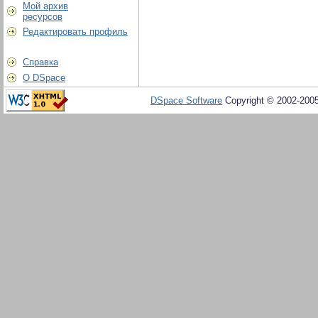
Мой архив
ресурсов
Редактировать профиль
Справка
О DSpace
DSpace Software
Copyright © 2002-200