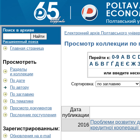
Поиск в архиве
Електронний архів Полтавського універс
Расширенный поиск
Просмотр коллекции по гр
Главная страница
0-9
A
B
C
Перейти к:
Просмотреть
А
Б
В
Г
Ґ
Д
Е
Є
Ж
Разделы
или введите неск
и коллекции
По дате
Сортировка:
По автору
По заглавию
По тематике
Просмотр документов
Дата
Последние поступления
публикации
Проблеми розвитку 
2016
кредитної кооперації
Зарегистрированным:
Обновления на e-mail