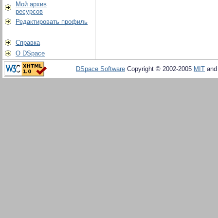
Мой архив
ресурсов
Редактировать профиль
Справка
О DSpace
DSpace Software
Copyright © 2002-2005
MIT
an