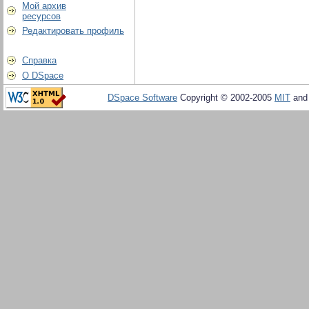
Мой архив
ресурсов
Редактировать профиль
Справка
О DSpace
DSpace Software
Copyright © 2002-2005
MIT
an