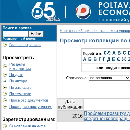
Поиск в архиве
Електронний архів Полтавського універс
Расширенный поиск
Просмотр коллекции по гр
Главная страница
0-9
A
B
C
Перейти к:
Просмотреть
А
Б
В
Г
Ґ
Д
Е
Є
Ж
Разделы
или введите неск
и коллекции
По дате
Сортировка:
По автору
По заглавию
По тематике
Просмотр документов
Дата
Последние поступления
публикации
Проблеми розвитку 
2016
кредитної кооперації
Зарегистрированным:
Обновления на e-mail