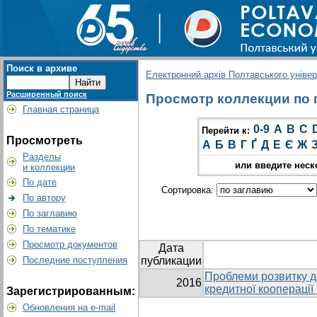
Поиск в архиве
Електронний архів Полтавського універс
Расширенный поиск
Просмотр коллекции по гр
Главная страница
0-9
A
B
C
Перейти к:
Просмотреть
А
Б
В
Г
Ґ
Д
Е
Є
Ж
Разделы
или введите неск
и коллекции
По дате
Сортировка:
По автору
По заглавию
По тематике
Просмотр документов
Дата
Последние поступления
публикации
Проблеми розвитку 
2016
кредитної кооперації
Зарегистрированным:
Обновления на e-mail