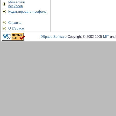
Мой архив
ресурсов
Редактировать профиль
Справка
О DSpace
DSpace Software
Copyright © 2002-2005
MIT
an