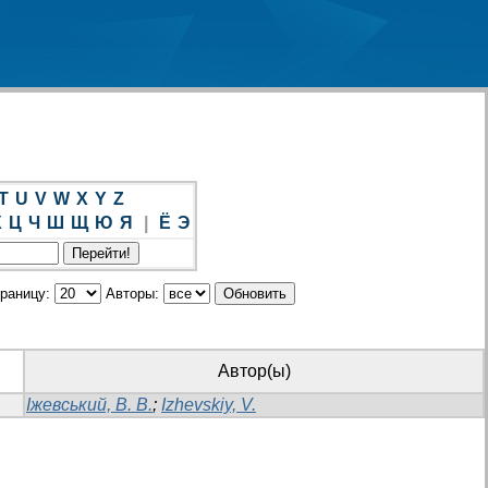
T
U
V
W
X
Y
Z
Х
Ц
Ч
Ш
Щ
Ю
Я
|
Ё
Э
траницу:
Авторы:
Автор(ы)
Іжевський, В. В.
;
Izhevskiy, V.