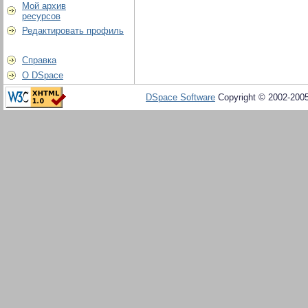
Мой архив
ресурсов
Редактировать профиль
Справка
О DSpace
DSpace Software
Copyright © 2002-200