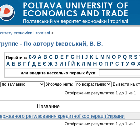
итету економіки і торгівлі
>
уппе - По автору Іжевський, В. В.
0-9
A
B
C
D
E
F
G
H
I
J
K
L
M
N
O
P
Q
R
S
Перейти к:
А
Б
В
Г
Ґ
Д
Е
Є
Ж
З
И
І
Ї
Й
К
Л
М
Н
О
П
Р
С
Т
У
Ф
или введите несколько первых букв:
:
Упорядочнить:
Вывести на с
Отображение результатов 1 до 1 из 1
Название
ержавного регулювання кредитної кооперації України
Отображение результатов 1 до 1 из 1