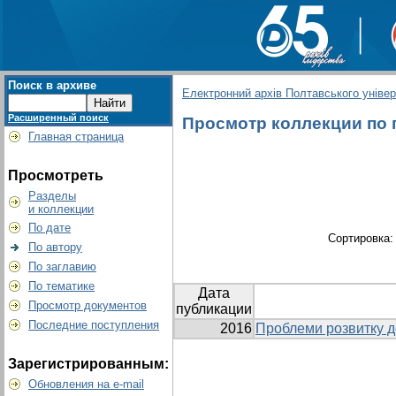
Поиск в архиве
Електронний архів Полтавського універс
Расширенный поиск
Просмотр коллекции по гр
Главная страница
Просмотреть
Разделы
и коллекции
По дате
Сортировка
По автору
По заглавию
По тематике
Дата
Просмотр документов
публикации
Последние поступления
2016
Проблеми розвитку д
Зарегистрированным:
Обновления на e-mail