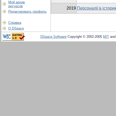
Мой архив
ресурсов
2019
Персоналії в істори
Редактировать профиль
Справка
О DSpace
DSpace Software
Copyright © 2002-2005
MIT
an