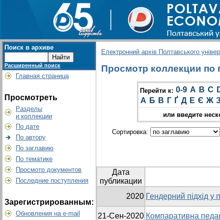
Поиск в архиве
Електронний архів Полтавського універс
Расширенный поиск
Просмотр коллекции по г
Главная страница
0-9
A
B
C
Перейти к:
Просмотреть
А
Б
В
Г
Ґ
Д
Е
Є
Ж
Разделы
или введите неск
и коллекции
По дате
Сортировка:
По автору
По заглавию
По тематике
Просмотр документов
Дата
Последние поступления
публикации
2020
Гендерний підхід у п
Зарегистрированным:
Обновления на e-mail
21-Сен-2020
Компаративна педаг