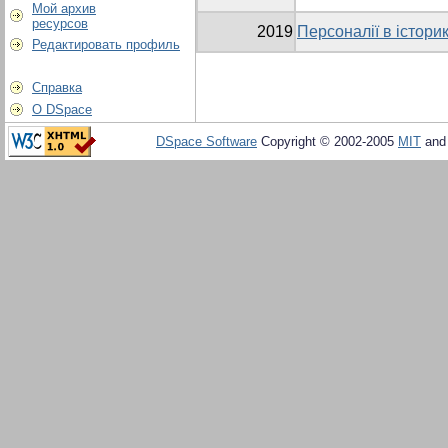
Мой архив
ресурсов
2019
Персоналії в істори
Редактировать профиль
Справка
О DSpace
DSpace Software
Copyright © 2002-2005
MIT
an