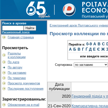
Поиск в архиве
Електронний архів Полтавського універс
Расширенный поиск
Просмотр коллекции по г
Главная страница
0-9
A
B
C
Перейти к:
Просмотреть
А
Б
В
Г
Ґ
Д
Е
Є
Ж
Разделы
или введите неск
и коллекции
По дате
Сортировка:
По автору
По заглавию
По тематике
Просмотр документов
Дата
Последние поступления
публикации
2020
Гендерний підхід у п
Зарегистрированным:
Обновления на e-mail
21-Сен-2020
Компаративна педаг