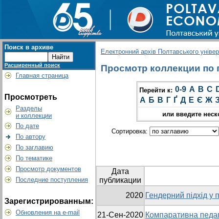
Поиск в архиве
Електронний архів Полтавського універс
Расширенный поиск
Просмотр коллекции по г
Главная страница
0-9
A
B
C
Перейти к:
Просмотреть
А
Б
В
Г
Ґ
Д
Е
Є
Ж
Разделы
или введите неск
и коллекции
По дате
Сортировка:
По автору
По заглавию
По тематике
Просмотр документов
Дата
Последние поступления
публикации
2020
Гендерний підхід у п
Зарегистрированным:
Обновления на e-mail
21-Сен-2020
Компаративна педаг