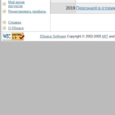
Мой архив
ресурсов
2019
Персоналії в істори
Редактировать профиль
Справка
О DSpace
DSpace Software
Copyright © 2002-2005
MIT
an