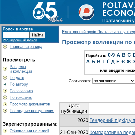
Поиск в архиве
Електронний архів Полтавського універс
Расширенный поиск
Просмотр коллекции по г
Главная страница
0-9
A
B
C
Перейти к:
Просмотреть
А
Б
В
Г
Ґ
Д
Е
Є
Ж
Разделы
или введите неск
и коллекции
По дате
Сортировка:
По автору
По заглавию
По тематике
Просмотр документов
Дата
Последние поступления
публикации
2020
Гендерний підхід у п
Зарегистрированным:
Обновления на e-mail
21-Сен-2020
Компаративна педаг