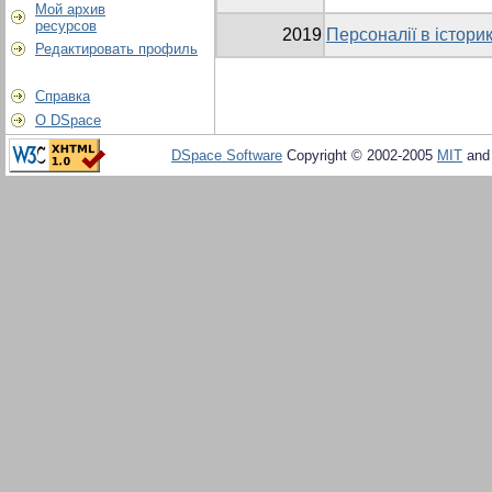
Мой архив
ресурсов
2019
Персоналії в істори
Редактировать профиль
Справка
О DSpace
DSpace Software
Copyright © 2002-2005
MIT
an