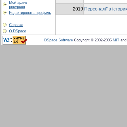
Мой архив
ресурсов
2019
Персоналії в істори
Редактировать профиль
Справка
О DSpace
DSpace Software
Copyright © 2002-2005
MIT
an