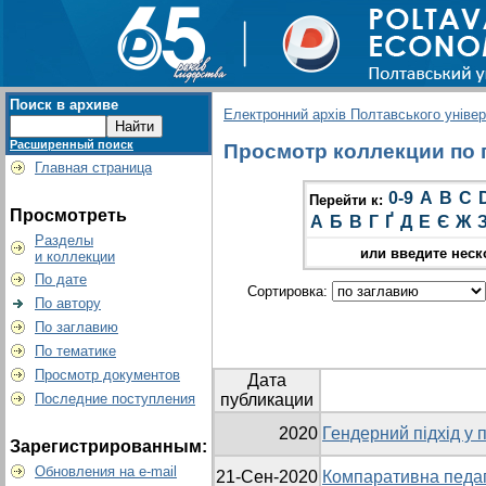
Поиск в архиве
Електронний архів Полтавського універс
Расширенный поиск
Просмотр коллекции по г
Главная страница
0-9
A
B
C
Перейти к:
Просмотреть
А
Б
В
Г
Ґ
Д
Е
Є
Ж
Разделы
или введите неск
и коллекции
По дате
Сортировка:
По автору
По заглавию
По тематике
Просмотр документов
Дата
Последние поступления
публикации
2020
Гендерний підхід у п
Зарегистрированным:
Обновления на e-mail
21-Сен-2020
Компаративна педаг