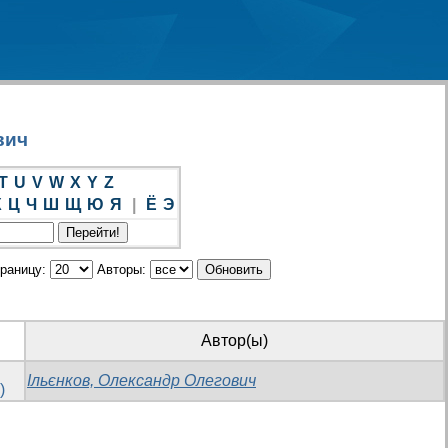
вич
T
U
V
W
X
Y
Z
Х
Ц
Ч
Ш
Щ
Ю
Я
|
Ё
Э
траницу:
Авторы:
Автор(ы)
Ільєнков, Олександр Олегович
)