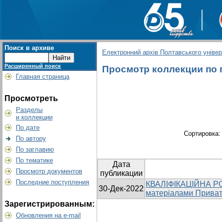
Поиск в архиве
Електронний архів Полтавського універс
Расширенный поиск
Просмотр коллекции по г
Главная страница
Просмотреть
Разделы
и коллекции
По дате
Сортировка
По автору
По заглавию
По тематике
Дата
Просмотр документов
публикации
Последние поступления
КВАЛІФІКАЦІЙНА РОБ
30-Дек-2022
матеріалами Приват
Зарегистрированным:
Обновления на e-mail