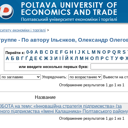
итету економіки і торгівлі
>
руппе - По автору Ільєнков, Олександр Олего
0-9
A
B
C
D
E
F
G
H
I
J
K
L
M
N
O
P
Q
R
S
Перейти к:
А
Б
В
Г
Ґ
Д
Е
Є
Ж
З
И
І
Ї
Й
К
Л
М
Н
О
П
Р
С
Т
У
Ф
или введите несколько первых букв:
:
Упорядочнить:
Вывести на с
Отображение результатов 1 до 1 из 1
Название
ОТА на тему: «Інноваційна стратегія підприємства» (за
ного підприємства «Імені Калашника» Полтавського району
Отображение результатов 1 до 1 из 1