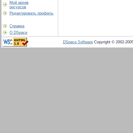
Мой архив
ресурсов
Редактировать профиль
Справка
О DSpace
DSpace Software
Copyright © 2002-200