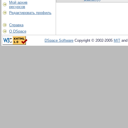
Мой архив
ресурсов
Редактировать профиль
Справка
О DSpace
DSpace Software
Copyright © 2002-2005
MIT
an