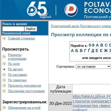
Поиск в архиве
Електронний архів Полтавського універс
Расширенный поиск
Просмотр коллекции по г
Главная страница
0-9
A
B
C
Перейти к:
Просмотреть
А
Б
В
Г
Ґ
Д
Е
Є
Ж
Разделы
или введите неск
и коллекции
По дате
Сортировка:
По автору
По заглавию
По тематике
Просмотр документов
Дата
Последние поступления
публикации
КВАЛІФІКАЦІЙНА РО
стратегія підприємс
Зарегистрированным:
30-Дек-2022
підприємства «Імен
Обновления на e-mail
району)