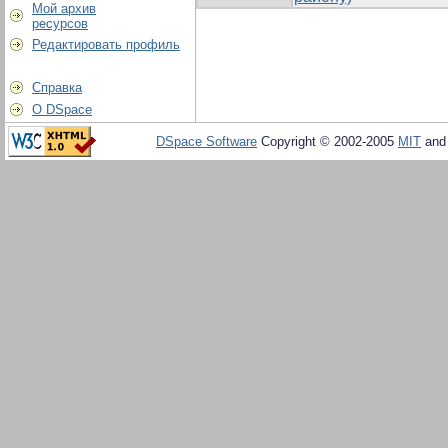
Мой архив
ресурсов
Редактировать профиль
Справка
О DSpace
DSpace Software
Copyright © 2002-2005
MIT
an