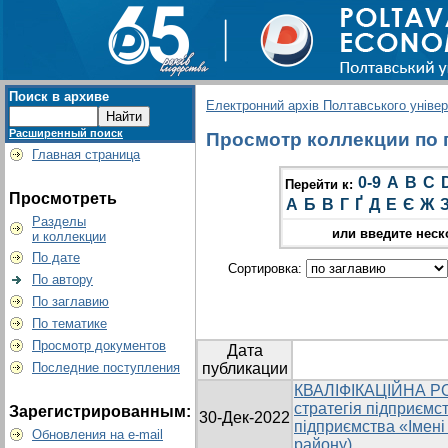
Поиск в архиве
Електронний архів Полтавського універс
Расширенный поиск
Просмотр коллекции по г
Главная страница
0-9
A
B
C
Перейти к:
Просмотреть
А
Б
В
Г
Ґ
Д
Е
Є
Ж
Разделы
или введите неск
и коллекции
По дате
Сортировка:
По автору
По заглавию
По тематике
Просмотр документов
Дата
Последние поступления
публикации
КВАЛІФІКАЦІЙНА РО
стратегія підприємс
Зарегистрированным:
30-Дек-2022
підприємства «Імен
Обновления на e-mail
району)