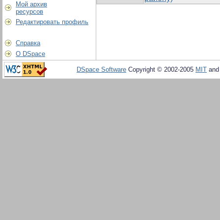
Мой архив
ресурсов
Редактировать профиль
Справка
О DSpace
DSpace Software
Copyright © 2002-2005
MIT
an