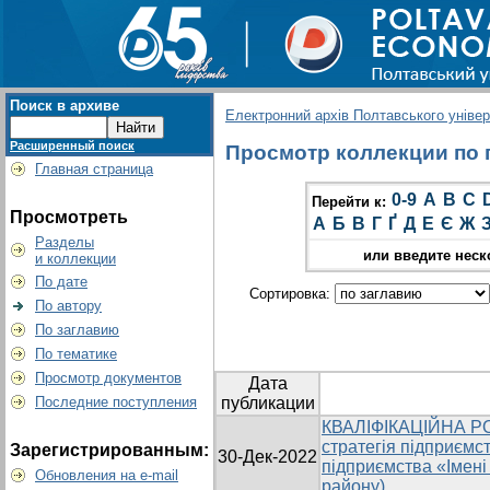
Поиск в архиве
Електронний архів Полтавського універс
Расширенный поиск
Просмотр коллекции по г
Главная страница
0-9
A
B
C
Перейти к:
Просмотреть
А
Б
В
Г
Ґ
Д
Е
Є
Ж
Разделы
или введите неск
и коллекции
По дате
Сортировка:
По автору
По заглавию
По тематике
Просмотр документов
Дата
Последние поступления
публикации
КВАЛІФІКАЦІЙНА РО
стратегія підприємс
Зарегистрированным:
30-Дек-2022
підприємства «Імен
Обновления на e-mail
району)