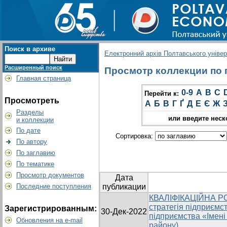
Поиск в архиве
Електронний архів Полтавського універс
Расширенный поиск
Просмотр коллекции по г
Главная страница
0-9
A
B
C
Перейти к:
Просмотреть
А
Б
В
Г
Ґ
Д
Е
Є
Ж
Разделы
или введите неск
и коллекции
По дате
Сортировка:
По автору
По заглавию
По тематике
Просмотр документов
Дата
Последние поступления
публикации
КВАЛІФІКАЦІЙНА РО
стратегія підприємс
Зарегистрированным:
30-Дек-2022
підприємства «Імен
Обновления на e-mail
району)