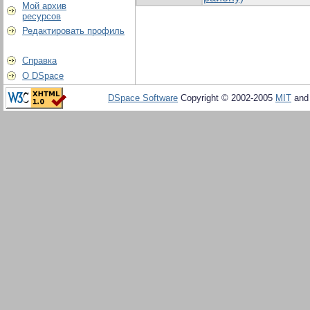
Мой архив
ресурсов
Редактировать профиль
Справка
О DSpace
DSpace Software
Copyright © 2002-2005
MIT
an