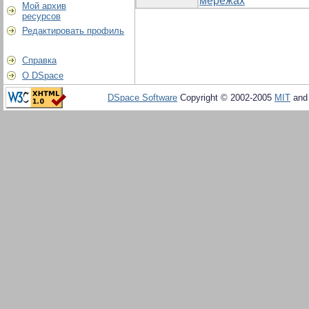
мережах
Мой архив
ресурсов
Редактировать профиль
Справка
О DSpace
DSpace Software
Copyright © 2002-2005
MIT
an