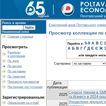
Поиск в архиве
Електронний архів Полтавського універс
Расширенный поиск
Просмотр коллекции по г
Главная страница
0-9
A
B
C
Перейти к:
Просмотреть
А
Б
В
Г
Ґ
Д
Е
Є
Ж
Разделы
или введите неск
и коллекции
По дате
Сортировка:
По автору
По заглавию
По тематике
Просмотр документов
Дата
Последние поступления
публикации
Cучасні тренди в SMM
2025
та бізнесу в 2024 роц
Зарегистрированным:
Управління діяльніст
Обновления на e-mail
2025