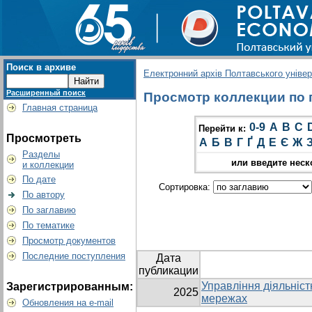
Поиск в архиве
Електронний архів Полтавського універс
Расширенный поиск
Просмотр коллекции по г
Главная страница
0-9
A
B
C
Перейти к:
Просмотреть
А
Б
В
Г
Ґ
Д
Е
Є
Ж
Разделы
или введите неск
и коллекции
По дате
Сортировка:
По автору
По заглавию
По тематике
Просмотр документов
Последние поступления
Дата
публикации
Управління діяльніст
Зарегистрированным:
2025
мережах
Обновления на e-mail