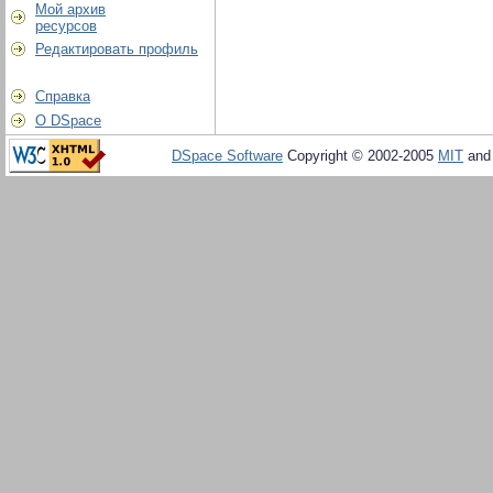
Мой архив
ресурсов
Редактировать профиль
Справка
О DSpace
DSpace Software
Copyright © 2002-2005
MIT
an