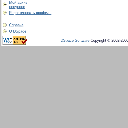
Мой архив
ресурсов
Редактировать профиль
Справка
О DSpace
DSpace Software
Copyright © 2002-200