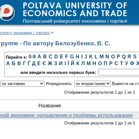
итету економіки і торгівлі
>
руппе - По автору Белозубенко, В. С.
0-9
A
B
C
D
E
F
G
H
I
J
K
L
M
N
O
P
Q
R
S
Перейти к:
А
Б
В
Г
Ґ
Д
Е
Є
Ж
З
И
І
Ї
Й
К
Л
М
Н
О
П
Р
С
Т
У
Ф
или введите несколько первых букв:
:
Упорядочнить:
Вывести на с
Отображение результатов 1 до 1 из 1
Название
нной экономике: направления и проблемы использования
Отображение результатов 1 до 1 из 1