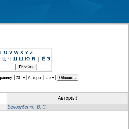
T
U
V
W
X
Y
Z
Х
Ц
Ч
Ш
Щ
Ю
Я
|
Ё
Э
траницу:
Авторы:
Автор(ы)
Белозубенко, В. С.