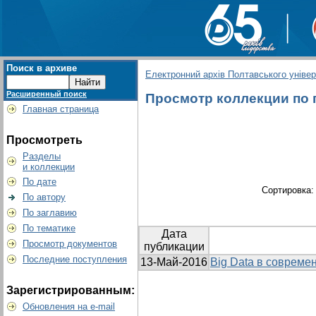
Поиск в архиве
Електронний архів Полтавського універс
Расширенный поиск
Просмотр коллекции по г
Главная страница
Просмотреть
Разделы
и коллекции
По дате
Сортировка
По автору
По заглавию
По тематике
Дата
Просмотр документов
публикации
Последние поступления
13-Май-2016
Big Data в совреме
Зарегистрированным:
Обновления на e-mail