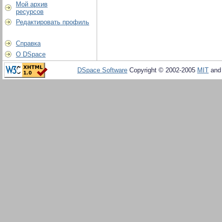
Мой архив
ресурсов
Редактировать профиль
Справка
О DSpace
DSpace Software
Copyright © 2002-2005
MIT
an