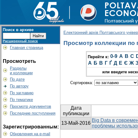
Поиск в архиве
Електронний архів Полтавського універс
Расширенный поиск
Просмотр коллекции по г
Главная страница
0-9
A
B
C
Перейти к:
Просмотреть
А
Б
В
Г
Ґ
Д
Е
Є
Ж
Разделы
или введите неск
и коллекции
По дате
Сортировка:
По автору
По заглавию
По тематике
Просмотр документов
Дата
Последние поступления
публикации
Big Data в совреме
13-Май-2016
проблемы использо
Зарегистрированным:
Обновления на e-mail