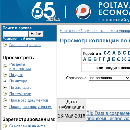
Поиск в архиве
Електронний архів Полтавського універс
Расширенный поиск
Просмотр коллекции по г
Главная страница
0-9
A
B
C
Перейти к:
Просмотреть
А
Б
В
Г
Ґ
Д
Е
Є
Ж
Разделы
или введите неск
и коллекции
По дате
Сортировка:
По автору
По заглавию
По тематике
Просмотр документов
Дата
Последние поступления
публикации
Big Data в совреме
13-Май-2016
проблемы использо
Зарегистрированным:
Обновления на e-mail