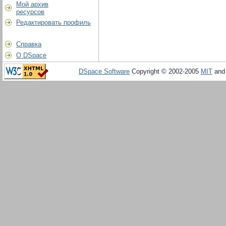
Мой архив
ресурсов
Редактировать профиль
Справка
О DSpace
DSpace Software
Copyright © 2002-2005
MIT
an