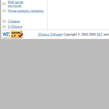
Мой архив
ресурсов
Редактировать профиль
Справка
О DSpace
DSpace Software
Copyright © 2002-2005
MIT
an