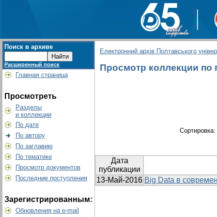
Поиск в архиве
Електронний архів Полтавського універс
Расширенный поиск
Просмотр коллекции по г
Главная страница
Просмотреть
Разделы
и коллекции
По дате
Сортировка
По автору
По заглавию
По тематике
Дата
Просмотр документов
публикации
Последние поступления
13-Май-2016
Big Data в совреме
Зарегистрированным:
Обновления на e-mail