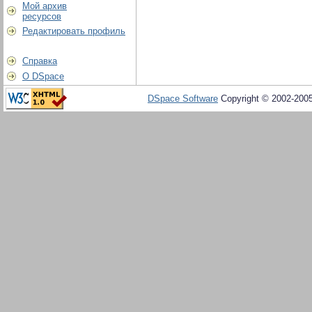
Мой архив
ресурсов
Редактировать профиль
Справка
О DSpace
DSpace Software
Copyright © 2002-200