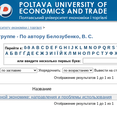
итету економіки і торгівлі
>
руппе - По автору Белозубенко, В. С.
0-9
A
B
C
D
E
F
G
H
I
J
K
L
M
N
O
P
Q
R
S
Перейти к:
А
Б
В
Г
Ґ
Д
Е
Є
Ж
З
И
І
Ї
Й
К
Л
М
Н
О
П
Р
С
Т
У
Ф
или введите несколько первых букв:
:
Упорядочнить:
Вывести на с
Отображение результатов 1 до 1 из 1
Название
нной экономике: направления и проблемы использования
Отображение результатов 1 до 1 из 1