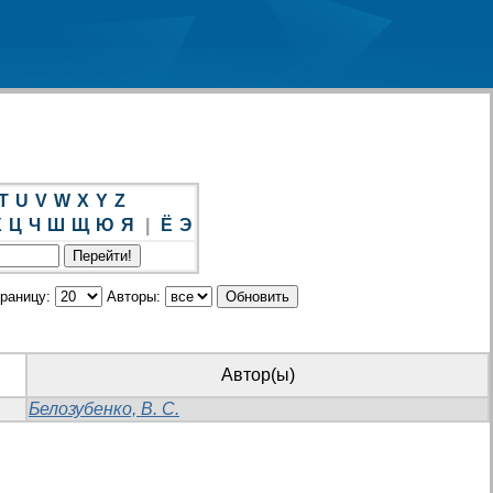
T
U
V
W
X
Y
Z
Х
Ц
Ч
Ш
Щ
Ю
Я
|
Ё
Э
траницу:
Авторы:
Автор(ы)
Белозубенко, В. С.