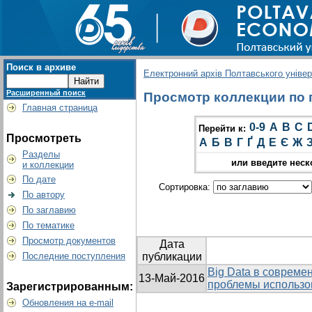
Поиск в архиве
Електронний архів Полтавського універс
Расширенный поиск
Просмотр коллекции по г
Главная страница
0-9
A
B
C
Перейти к:
Просмотреть
А
Б
В
Г
Ґ
Д
Е
Є
Ж
Разделы
или введите неск
и коллекции
По дате
Сортировка:
По автору
По заглавию
По тематике
Просмотр документов
Дата
Последние поступления
публикации
Big Data в совреме
13-Май-2016
проблемы использо
Зарегистрированным:
Обновления на e-mail