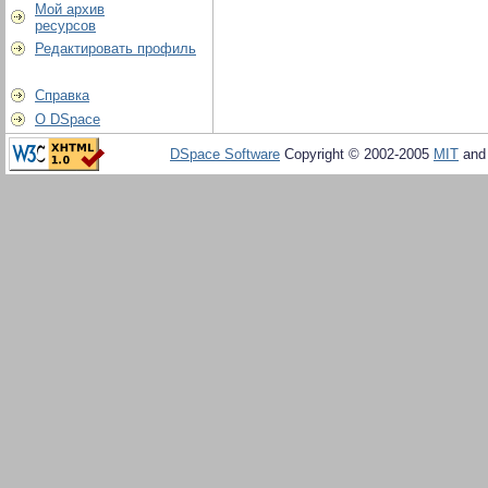
Мой архив
ресурсов
Редактировать профиль
Справка
О DSpace
DSpace Software
Copyright © 2002-2005
MIT
an