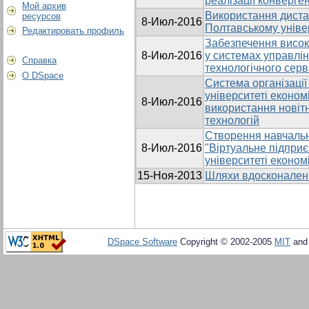
реалізації конверген
Мой архив
Використання диста
ресурсов
8-Июл-2016
Полтавському універ
Редактировать профиль
Забезпечення високо
8-Июл-2016
у системах управлін
Справка
технологічного серв
О DSpace
Система організаці
університеті економі
8-Июл-2016
використання новіт
технологій
Створення навчальн
8-Июл-2016
"Віртуальне підпри
університеті економі
15-Ноя-2013
Шляхи вдосконаленн
DSpace Software
Copyright © 2002-2005
MIT
an