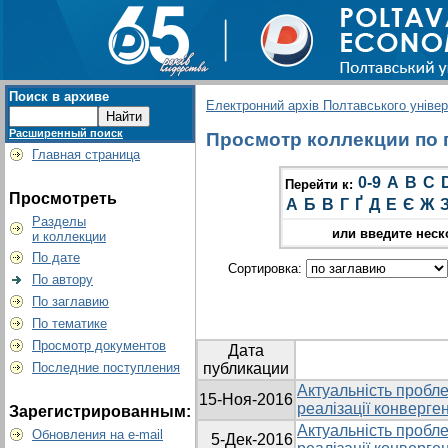
Поиск в архиве
Електронний архів Полтавського універс
Расширенный поиск
Просмотр коллекции по гр
Главная страница
0-9
A
B
C
Перейти к:
Просмотреть
А
Б
В
Г
Ґ
Д
Е
Є
Ж
Разделы
или введите неск
и коллекции
По дате
Сортировка:
По автору
По заглавию
По тематике
Просмотр документов
Дата
Последние поступления
публикации
Актуальність пробле
15-Ноя-2016
реалізації конверген
Зарегистрированным:
Актуальність пробле
Обновления на e-mail
5-Дек-2016