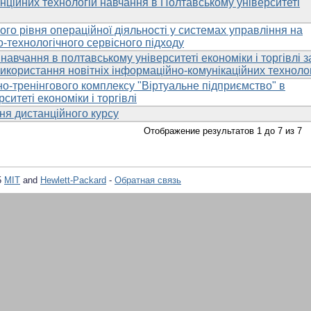
нційних технологій навчання в Полтавському університеті
го рівня операційної діяльності у системах управління на
-технологічного сервісного підходу
навчання в полтавському університеті економіки і торгівлі з
икористання новітніх інформаційно-комунікаційних техноло
о-тренінгового комплексу "Віртуальне підприємство" в
ситеті економіки і торгівлі
я дистанційного курсу
Отображение результатов 1 до 7 из 7
5
MIT
and
Hewlett-Packard
-
Обратная связь