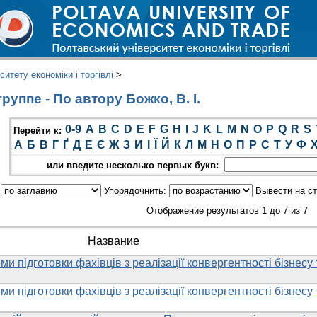
итету економіки і торгівлі
>
уппе - По автору Божко, В. І.
0-9
A
B
C
D
E
F
G
H
I
J
K
L
M
N
O
P
Q
R
S
Перейти к:
А
Б
В
Г
Ґ
Д
Е
Є
Ж
З
И
І
Ї
Й
К
Л
М
Н
О
П
Р
С
Т
У
Ф
или введите несколько первых букв:
:
Упорядочнить:
Вывести на с
Отображение результатов 1 до 7 из 7
Название
ми підготовки фахівців з реалізації конвергентності бізнесу 
ми підготовки фахівців з реалізації конвергентності бізнесу 