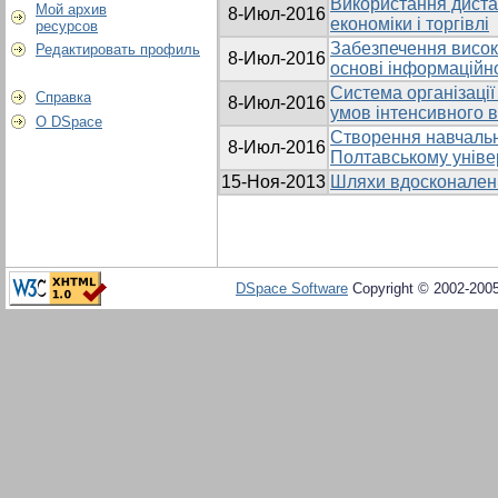
Використання диста
Мой архив
8-Июл-2016
економіки і торгівлі
ресурсов
Забезпечення високо
Редактировать профиль
8-Июл-2016
основі інформаційно
Система організації 
Справка
8-Июл-2016
умов інтенсивного в
О DSpace
Створення навчальн
8-Июл-2016
Полтавському універ
15-Ноя-2013
Шляхи вдосконаленн
DSpace Software
Copyright © 2002-200