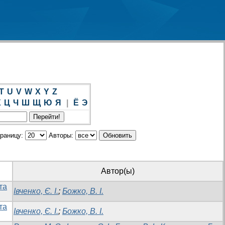
T
U
V
W
X
Y
Z
Х
Ц
Ч
Ш
Щ
Ю
Я
|
Ё
Э
траницу:
Авторы:
Автор(ы)
та
Івченко, Є. І.
;
Божко, В. І.
та
Івченко, Є. І.
;
Божко, В. І.