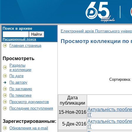
Поиск в архиве
Електронний архів Полтавського універс
Расширенный поиск
Просмотр коллекции по гр
Главная страница
Просмотреть
Разделы
и коллекции
По дате
Сортировка
По автору
По заглавию
По тематике
Дата
Просмотр документов
публикации
Последние поступления
Актуальність пробле
15-Ноя-2016
ІТ
Зарегистрированным:
Актуальність пробле
5-Дек-2016
ІТ
Обновления на e-mail