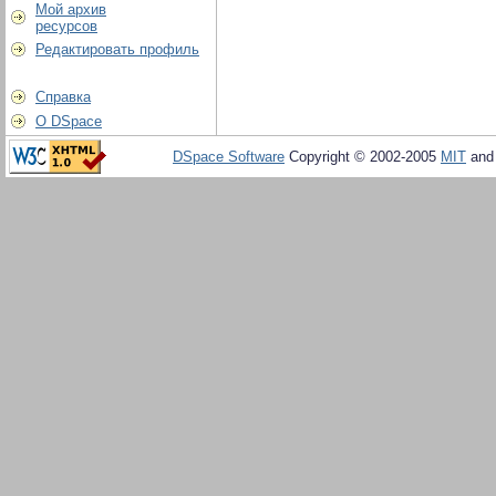
Мой архив
ресурсов
Редактировать профиль
Справка
О DSpace
DSpace Software
Copyright © 2002-2005
MIT
an