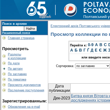
Поиск в архиве
Електронний архів Полтавського універс
Расширенный поиск
Просмотр коллекции по г
Главная страница
0-9
A
B
C
Перейти к:
Просмотреть
А
Б
В
Г
Ґ
Д
Е
Є
Ж
Разделы
или введите неск
и коллекции
По дате
Сортировка:
По автору
По заглавию
По тематике
Просмотр документов
Дата
Последние поступления
публикации
Битва князя Вітовта н
Дек-2023
дослідженнях історик
Зарегистрированным:
Обновления на e-mail