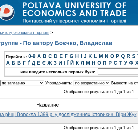
итету економіки і торгівлі
>
руппе - По автору Боєчко, Владислав
0-9
A
B
C
D
E
F
G
H
I
J
K
L
M
N
O
P
Q
R
S
Перейти к:
А
Б
В
Г
Ґ
Д
Е
Є
Ж
З
И
І
Ї
Й
К
Л
М
Н
О
П
Р
С
Т
У
Ф
или введите несколько первых букв:
:
Упорядочнить:
Вывести на с
Отображение результатов 1 до 1 из 1
Название
на річці Ворскла 1399 р. у дослідженнях історикині Віри Жук
Отображение результатов 1 до 1 из 1