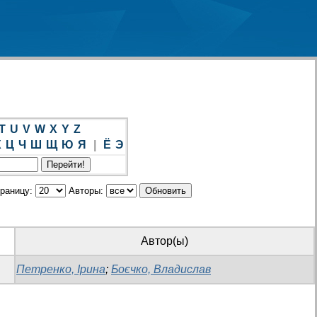
T
U
V
W
X
Y
Z
Х
Ц
Ч
Ш
Щ
Ю
Я
|
Ё
Э
траницу:
Авторы:
Автор(ы)
Петренко, Ірина
;
Боєчко, Владислав