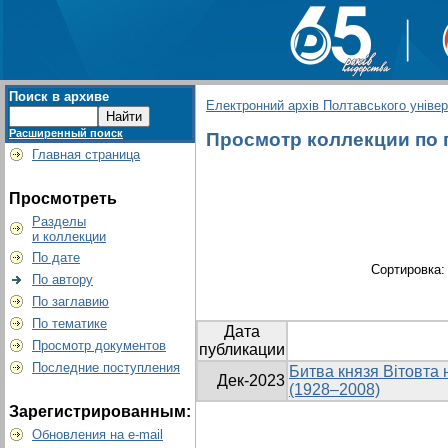
Поиск в архиве
Електронний архів Полтавського універс
Расширенный поиск
Просмотр коллекции по г
Главная страница
Просмотреть
Разделы
и коллекции
По дате
Сортировка
По автору
По заглавию
По тематике
Дата
Просмотр документов
публикации
Последние поступления
Битва князя Вітовта 
Дек-2023
(1928–2008)
Зарегистрированным:
Обновления на e-mail