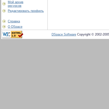
Мой архив
ресурсов
Редактировать профиль
Справка
О DSpace
DSpace Software
Copyright © 2002-200