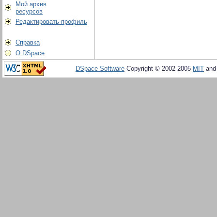
Мой архив
ресурсов
Редактировать профиль
Справка
О DSpace
DSpace Software
Copyright © 2002-2005
MIT
an