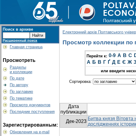
Поиск в архиве
Електронний архів Полтавського універс
Расширенный поиск
Просмотр коллекции по г
Главная страница
0-9
A
B
C
Перейти к:
Просмотреть
А
Б
В
Г
Ґ
Д
Е
Є
Ж
Разделы
или введите неск
и коллекции
По дате
Сортировка:
По автору
По заглавию
По тематике
Просмотр документов
Дата
Последние поступления
публикации
Битва князя Вітовта н
Дек-2023
дослідженнях історик
Зарегистрированным:
Обновления на e-mail