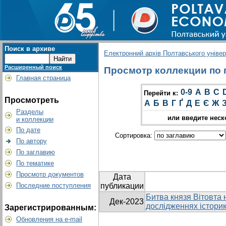
Поиск в архиве
Електронний архів Полтавського універс
Расширенный поиск
Просмотр коллекции по г
Главная страница
0-9
A
B
C
Перейти к:
Просмотреть
А
Б
В
Г
Ґ
Д
Е
Є
Ж
Разделы
или введите неск
и коллекции
По дате
Сортировка:
По автору
По заглавию
По тематике
Просмотр документов
Дата
Последние поступления
публикации
Битва князя Вітовта н
Дек-2023
дослідженнях історик
Зарегистрированным:
Обновления на e-mail