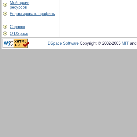
Мой архив
ресурсов
Редактировать профиль
Справка
О DSpace
DSpace Software
Copyright © 2002-2005
MIT
an