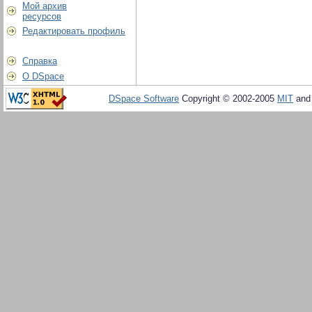
Мой архив
ресурсов
Редактировать профиль
Справка
О DSpace
DSpace Software
Copyright © 2002-2005
MIT
an