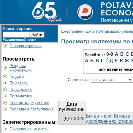
Поиск в архиве
Електронний архів Полтавського універс
Расширенный поиск
Просмотр коллекции по г
Главная страница
0-9
A
B
C
Перейти к:
Просмотреть
А
Б
В
Г
Ґ
Д
Е
Є
Ж
Разделы
или введите неск
и коллекции
По дате
Сортировка:
По автору
По заглавию
По тематике
Просмотр документов
Дата
Последние поступления
публикации
Битва князя Вітовта н
Дек-2023
дослідженнях історик
Зарегистрированным:
Обновления на e-mail