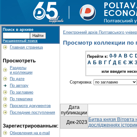
Поиск в архиве
Електронний архів Полтавського універс
Расширенный поиск
Просмотр коллекции по г
Главная страница
0-9
A
B
C
Перейти к:
Просмотреть
А
Б
В
Г
Ґ
Д
Е
Є
Ж
Разделы
или введите неск
и коллекции
По дате
Сортировка:
По автору
По заглавию
По тематике
Просмотр документов
Дата
Последние поступления
публикации
Битва князя Вітовта н
Дек-2023
дослідженнях історик
Зарегистрированным:
Обновления на e-mail