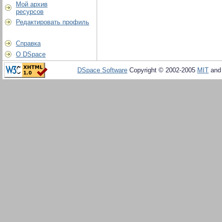
Мой архив
ресурсов
Редактировать профиль
Справка
О DSpace
DSpace Software
Copyright © 2002-2005
MIT
an