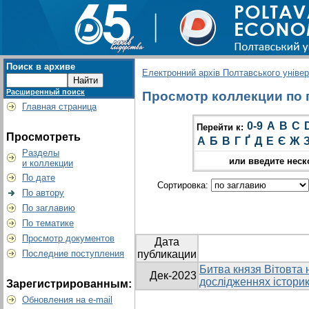
Поиск в архиве
Електронний архів Полтавського універс
Расширенный поиск
Просмотр коллекции по г
Главная страница
0-9
A
B
C
Перейти к:
Просмотреть
А
Б
В
Г
Ґ
Д
Е
Є
Ж
Разделы
или введите неск
и коллекции
По дате
Сортировка:
По автору
По заглавию
По тематике
Просмотр документов
Дата
Последние поступления
публикации
Битва князя Вітовта н
Дек-2023
дослідженнях історик
Зарегистрированным:
Обновления на e-mail