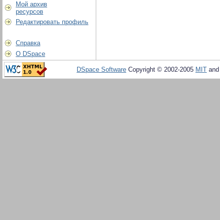
Мой архив
ресурсов
Редактировать профиль
Справка
О DSpace
DSpace Software
Copyright © 2002-2005
MIT
an