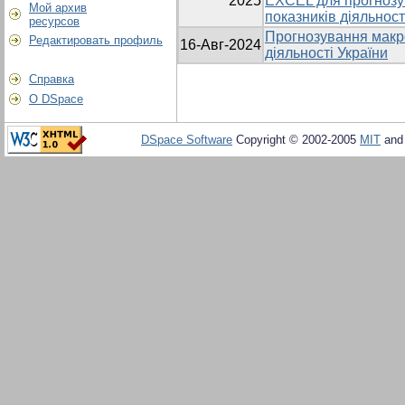
2025
EXCEL для прогнозу
Мой архив
показників діяльност
ресурсов
Прогнозування макр
Редактировать профиль
16-Авг-2024
діяльності України
Справка
О DSpace
DSpace Software
Copyright © 2002-2005
MIT
an