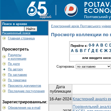
Поиск в архиве
Електронний архів Полтавського універс
Расширенный поиск
Просмотр коллекции по г
Главная страница
0-9
A
B
C
Перейти к:
Просмотреть
А
Б
В
Г
Ґ
Д
Е
Є
Ж
Разделы
или введите неск
и коллекции
По дате
Сортировка:
По автору
По заглавию
По тематике
Просмотр документов
Дата
Последние поступления
публикации
16-Авг-2024
Кластерний аналіз ек
Зарегистрированным:
Порівняльний аналіз
Обновления на e-mail