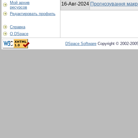
Мой архив
16-Авг-2024
Прогнозування макро
ресурсов
Редактировать профиль
Справка
О DSpace
DSpace Software
Copyright © 2002-200