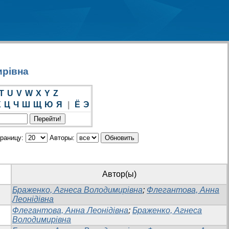
ирівна
T
U
V
W
X
Y
Z
Х
Ц
Ч
Ш
Щ
Ю
Я
|
Ё
Э
траницу:
Авторы:
Автор(ы)
Браженко, Агнеса Володимирівна
;
Флегантова, Анна
Леонідівна
Флегантова, Анна Леонідівна
;
Браженко, Агнеса
Володимирівна