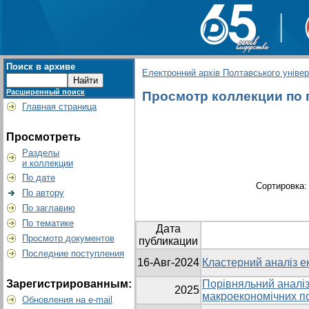
Поиск в архиве
Електронний архів Полтавського універс
Расширенный поиск
Просмотр коллекции по г
Главная страница
Просмотреть
Разделы
и коллекции
По дате
Сортировка
По автору
По заглавию
По тематике
Дата
Просмотр документов
публикации
Последние поступления
16-Авг-2024
Кластерний аналіз ек
Зарегистрированным:
Порівняльний аналіз
2025
макроекономічних по
Обновления на e-mail