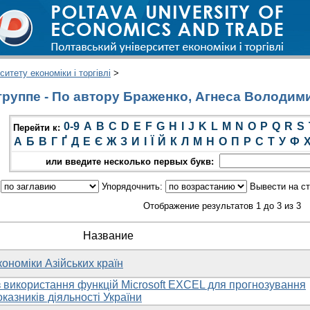
итету економіки і торгівлі
>
руппе - По автору Браженко, Агнеса Володим
0-9
A
B
C
D
E
F
G
H
I
J
K
L
M
N
O
P
Q
R
S
Перейти к:
А
Б
В
Г
Ґ
Д
Е
Є
Ж
З
И
І
Ї
Й
К
Л
М
Н
О
П
Р
С
Т
У
Ф
или введите несколько первых букв:
:
Упорядочнить:
Вывести на с
Отображение результатов 1 до 3 из 3
Название
ономіки Азійських країн
 використання функцій Microsoft EXCEL для прогнозування
казників діяльності України