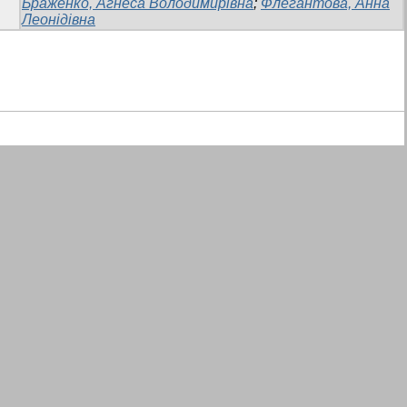
Браженко, Агнеса Володимирівна
;
Флегантова, Анна
Леонідівна