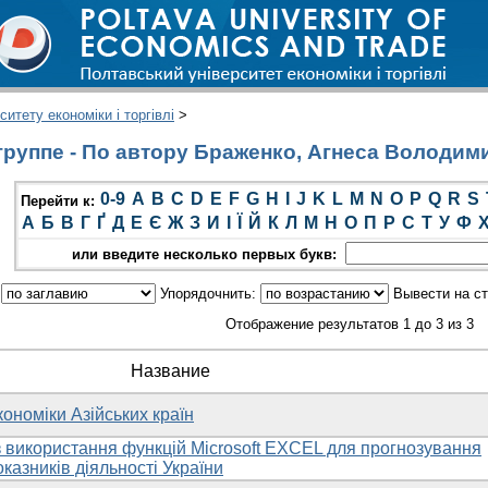
итету економіки і торгівлі
>
руппе - По автору Браженко, Агнеса Володим
0-9
A
B
C
D
E
F
G
H
I
J
K
L
M
N
O
P
Q
R
S
Перейти к:
А
Б
В
Г
Ґ
Д
Е
Є
Ж
З
И
І
Ї
Й
К
Л
М
Н
О
П
Р
С
Т
У
Ф
или введите несколько первых букв:
:
Упорядочнить:
Вывести на с
Отображение результатов 1 до 3 из 3
Название
ономіки Азійських країн
 використання функцій Microsoft EXCEL для прогнозування
казників діяльності України