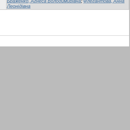
Браженко, Агнеса Володимирівна
;
Флегантова, Анна
Леонідівна