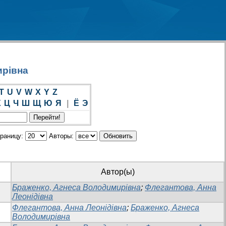
ирівна
T
U
V
W
X
Y
Z
Х
Ц
Ч
Ш
Щ
Ю
Я
|
Ё
Э
траницу:
Авторы:
Автор(ы)
Браженко, Агнеса Володимирівна
;
Флегантова, Анна
Леонідівна
Флегантова, Анна Леонідівна
;
Браженко, Агнеса
Володимирівна