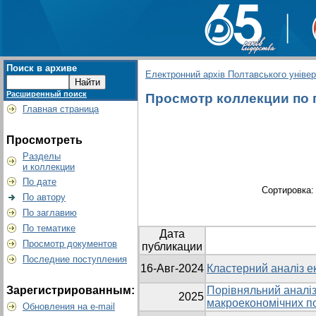
Поиск в архиве
Електронний архів Полтавського універс
Расширенный поиск
Просмотр коллекции по г
Главная страница
Просмотреть
Разделы
и коллекции
По дате
Сортировка
По автору
По заглавию
По тематике
Дата
Просмотр документов
публикации
Последние поступления
16-Авг-2024
Кластерний аналіз ек
Зарегистрированным:
Порівняльний аналіз
2025
макроекономічних по
Обновления на e-mail