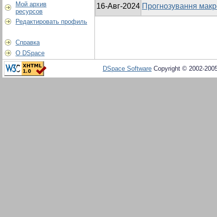
Мой архив
16-Авг-2024
Прогнозування макро
ресурсов
Редактировать профиль
Справка
О DSpace
DSpace Software
Copyright © 2002-200