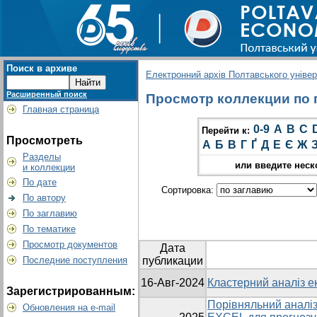
Поиск в архиве
Електронний архів Полтавського універс
Расширенный поиск
Просмотр коллекции по г
Главная страница
0-9
A
B
C
Перейти к:
Просмотреть
А
Б
В
Г
Ґ
Д
Е
Є
Ж
Разделы
или введите неск
и коллекции
По дате
Сортировка:
По автору
По заглавию
По тематике
Просмотр документов
Дата
Последние поступления
публикации
16-Авг-2024
Кластерний аналіз ек
Зарегистрированным:
Порівняльний аналіз
Обновления на e-mail