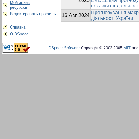
2025
EXCEL для прогнозу
Мой архив
показників діяльност
ресурсов
Прогнозування макр
Редактировать профиль
16-Авг-2024
діяльності України
Справка
О DSpace
DSpace Software
Copyright © 2002-2005
MIT
an