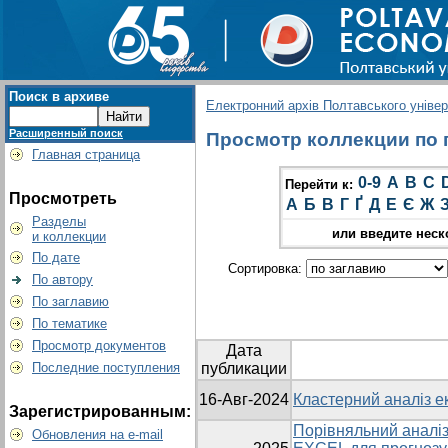
Поиск в архиве
Електронний архів Полтавського універс
Расширенный поиск
Просмотр коллекции по г
Главная страница
0-9
A
B
C
Перейти к:
Просмотреть
А
Б
В
Г
Ґ
Д
Е
Є
Ж
Разделы
или введите неск
и коллекции
По дате
Сортировка:
По автору
По заглавию
По тематике
Просмотр документов
Дата
Последние поступления
публикации
16-Авг-2024
Кластерний аналіз ек
Зарегистрированным:
Порівняльний аналіз
Обновления на e-mail