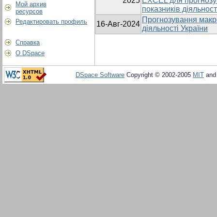
2025
EXCEL для прогнозу
Мой архив
показників діяльност
ресурсов
Прогнозування макр
Редактировать профиль
16-Авг-2024
діяльності України
Справка
О DSpace
DSpace Software
Copyright © 2002-2005
MIT
an