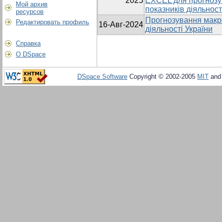
2025
EXCEL для прогнозу
Мой архив
показників діяльност
ресурсов
Прогнозування макр
Редактировать профиль
16-Авг-2024
діяльності України
Справка
О DSpace
DSpace Software
Copyright © 2002-2005
MIT
an