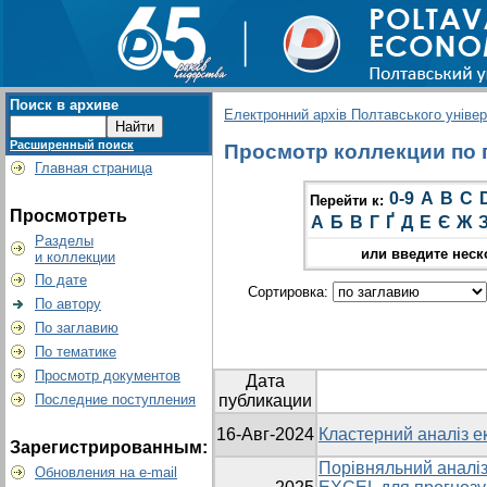
Поиск в архиве
Електронний архів Полтавського універс
Расширенный поиск
Просмотр коллекции по г
Главная страница
0-9
A
B
C
Перейти к:
Просмотреть
А
Б
В
Г
Ґ
Д
Е
Є
Ж
Разделы
или введите неск
и коллекции
По дате
Сортировка:
По автору
По заглавию
По тематике
Просмотр документов
Дата
Последние поступления
публикации
16-Авг-2024
Кластерний аналіз ек
Зарегистрированным:
Порівняльний аналіз
Обновления на e-mail