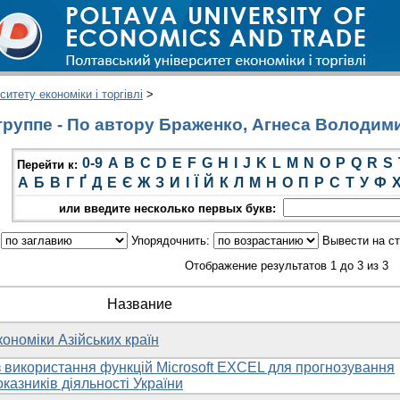
итету економіки і торгівлі
>
руппе - По автору Браженко, Агнеса Володим
0-9
A
B
C
D
E
F
G
H
I
J
K
L
M
N
O
P
Q
R
S
Перейти к:
А
Б
В
Г
Ґ
Д
Е
Є
Ж
З
И
І
Ї
Й
К
Л
М
Н
О
П
Р
С
Т
У
Ф
или введите несколько первых букв:
:
Упорядочнить:
Вывести на с
Отображение результатов 1 до 3 из 3
Название
ономіки Азійських країн
 використання функцій Microsoft EXCEL для прогнозування
казників діяльності України