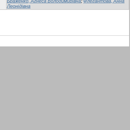
Браженко, Агнеса Володимирівна
;
Флегантова, Анна
Леонідівна