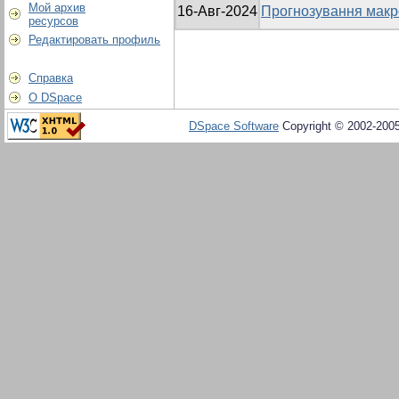
Мой архив
16-Авг-2024
Прогнозування макро
ресурсов
Редактировать профиль
Справка
О DSpace
DSpace Software
Copyright © 2002-200