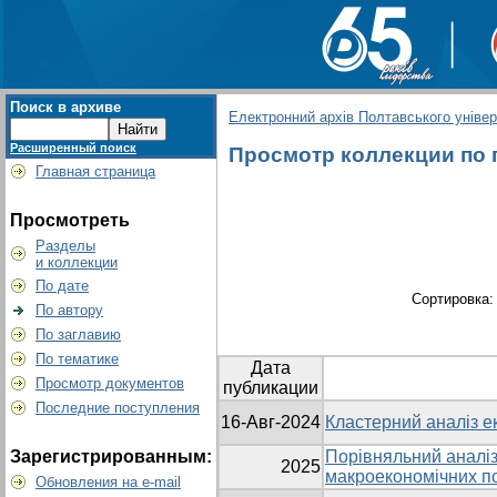
Поиск в архиве
Електронний архів Полтавського універс
Расширенный поиск
Просмотр коллекции по г
Главная страница
Просмотреть
Разделы
и коллекции
По дате
Сортировка
По автору
По заглавию
По тематике
Дата
Просмотр документов
публикации
Последние поступления
16-Авг-2024
Кластерний аналіз ек
Зарегистрированным:
Порівняльний аналіз
2025
макроекономічних по
Обновления на e-mail