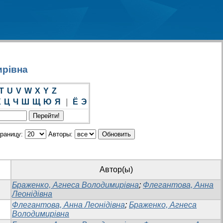
ирівна
T
U
V
W
X
Y
Z
Х
Ц
Ч
Ш
Щ
Ю
Я
|
Ё
Э
траницу:
Авторы:
Автор(ы)
Браженко, Агнеса Володимирівна
;
Флегантова, Анна
Леонідівна
Флегантова, Анна Леонідівна
;
Браженко, Агнеса
Володимирівна