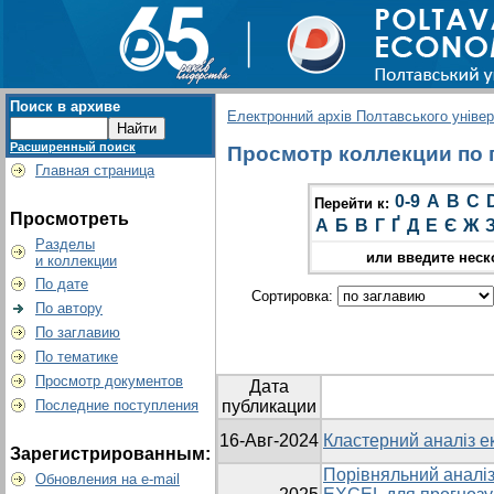
Поиск в архиве
Електронний архів Полтавського універс
Расширенный поиск
Просмотр коллекции по г
Главная страница
0-9
A
B
C
Перейти к:
Просмотреть
А
Б
В
Г
Ґ
Д
Е
Є
Ж
Разделы
или введите неск
и коллекции
По дате
Сортировка:
По автору
По заглавию
По тематике
Просмотр документов
Дата
Последние поступления
публикации
16-Авг-2024
Кластерний аналіз ек
Зарегистрированным:
Порівняльний аналіз
Обновления на e-mail