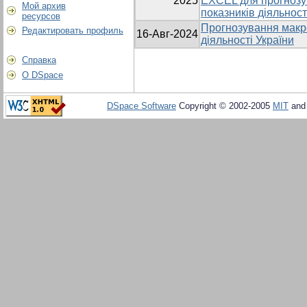
2025
EXCEL для прогнозу
Мой архив
показників діяльност
ресурсов
Прогнозування макр
Редактировать профиль
16-Авг-2024
діяльності України
Справка
О DSpace
DSpace Software
Copyright © 2002-2005
MIT
an